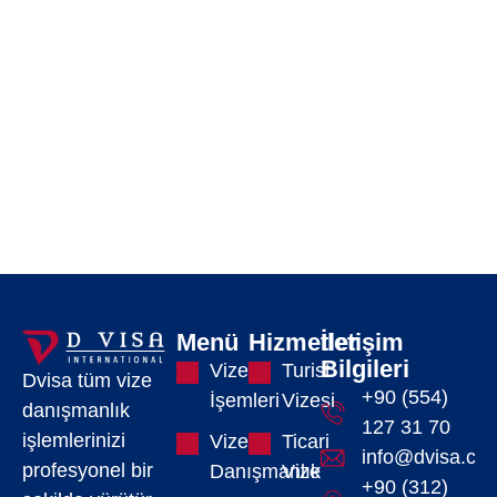
Menü
Hizmetler
İletişim
Bilgileri
Vize
Turist
Dvisa tüm vize
+90 (554)
İşemleri
Vizesi
danışmanlık
127 31 70
işlemlerinizi
Vize
Ticari
info@dvisa.com
profesyonel bir
Danışmanlık
Vize
+90 (312)