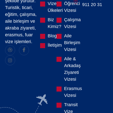
şekilde yürütür.
Vize
Öğrenci
911 20 31
Turistik, ticari,
Ülkeleri
Vizesi
eğitim, çalışma,
Biz
Çalışma
aile birleşim ve
Kimiz?
Vizesi
akraba ziyareti,
erasmus, fuar
Blog
Aile
vize işlemleri.
Birleşim
İletişim
Vizesi
Aile &
Arkadaş
Ziyareti
Vizesi
Erasmus
Vizesi
Transit
Vize